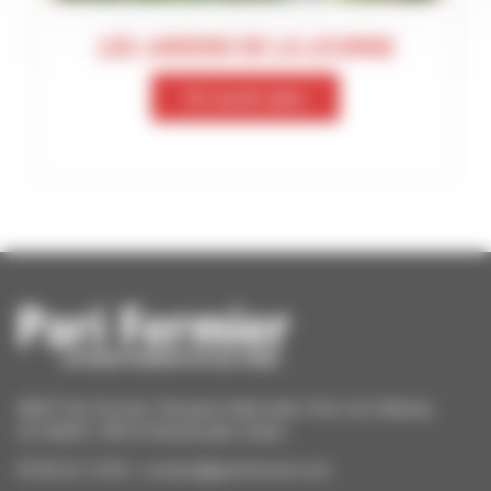
LES JARDINS DE LA LICORNE
En savoir plus
ANCF Pari Fermier | Bergerie Nationale | Parc du Château
CS 40609 | 78514 Rambouillet Cedex
09 84 22 12 82 / contact@parifermier.com