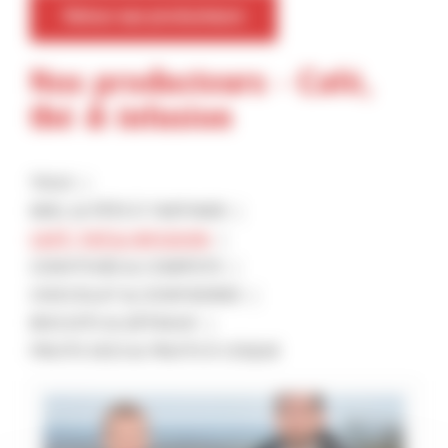
Retour aux producteurs
Nos producteurs - Café,
thé & infusion
TOUS
MIEL & PÂTE À TARTINER
CAFÉ, THÉ & INFUSION
CONFITURE & COMPOTE
CHOCOLAT & CONFISERIES
BISCUITS & GÂTEAUX
FRUITS SECS & FRUITS À COQUE