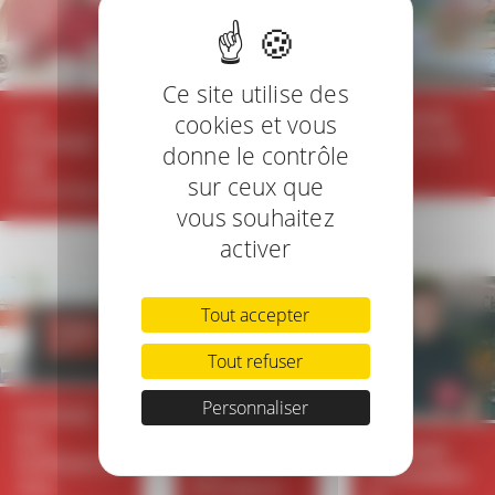
SALERS
DE LA
Ce site utilise des
SANTOIR
LA
PIERRE
cookies et vous
E
FERME
MATAYR
donne le contrôle
DE
ON
sur ceux que
CINTRAT
vous souhaitez
activer
Tout accepter
Tout refuser
Personnaliser
FERME
LA
DU
FERME
FERME
GRÉMON
DU
CHAMBO
VAL
ROSEIX