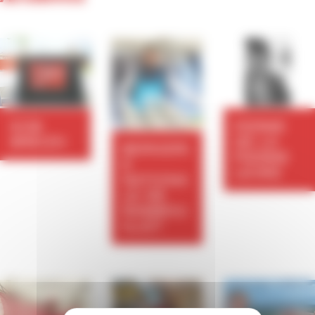
KOB
FERME
BREIZH
DE LA
BERGERI
PIERRE
E
LEVÉE
NATIONA
LE DE
RAMBOU
ILLET