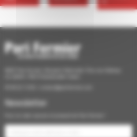
N
ANCF Pari Fermier | Bergerie Nationale | Parc du Château
CS 40609 | 78514 Rambouillet Cedex
09 84 22 12 82 / contact@parifermier.com
Newsletter
Pour ne rater aucune nouveauté de Pari Fermier !