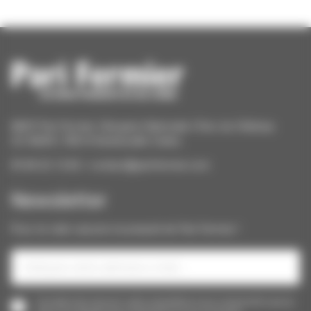
ANCF Pari Fermier | Bergerie Nationale | Parc du Château
CS 40609 | 78514 Rambouillet Cedex
09 84 22 12 82 / contact@parifermier.com
Newsletter
Pour ne rater aucune nouveauté de Pari Fermier !
J’accepte de recevoir cette newsletter et je comprends que je