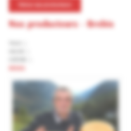
Retour aux producteurs
Nos producteurs - Brebis
TOUS
VACHE
CHÈVRE
BREBIS