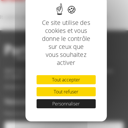
It seems we can’t find what you’re looking for.
Ce site utilise des
cookies et vous
donne le contrôle
sur ceux que
vous souhaitez
activer
ANCF Pari Fermier | Bergerie Nationale | Parc du Château
CS 40609 | 78514 Rambouillet Cedex
Tout accepter
09 84 22 12 82 / contact@parifermier.com
Tout refuser
Newsletter
Personnaliser
Pour ne rater aucune nouveauté de Pari Fermier !