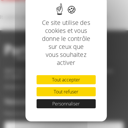
It seems we can’t find what you’re looking for.
Ce site utilise des
cookies et vous
donne le contrôle
sur ceux que
vous souhaitez
activer
ANCF Pari Fermier | Bergerie Nationale | Parc du Château
CS 40609 | 78514 Rambouillet Cedex
Tout accepter
09 84 22 12 82 / contact@parifermier.com
Tout refuser
Newsletter
Personnaliser
Pour ne rater aucune nouveauté de Pari Fermier !