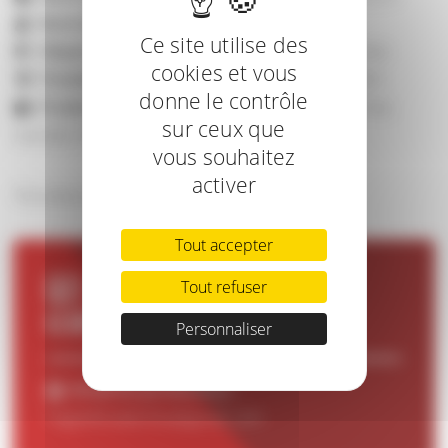
Nom du producteur :
Hugo KREMER
Ce site utilise des
Département de l'exploitation :
(78) - Yvelines
cookies et vous
Première participation à Pari Fermier :
2025
donne le contrôle
Produits :
Miel en pot (Printemps, fleurs de mai,
sur ceux que
lavande, fleurs d'été)
vous souhaitez
activer
Nouveau producteur à Pari Fermier en 2025 !
Tout accepter
Tout refuser
INFORMATIONS DE
CONTACT
Personnaliser
Email du producteur :
hugoetlesabeilles@gmail.com