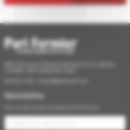
ANCF Pari Fermier | Bergerie Nationale | Parc du Château
CS 40609 | 78514 Rambouillet Cedex
09 84 22 12 82 / contact@parifermier.com
Newsletter
Pour ne rater aucune nouveauté de Pari Fermier !