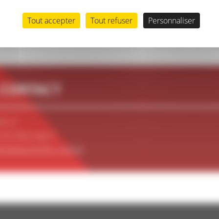
alon vignoble située au centre de la France à 20 Km au Nor
Tout accepter
Tout refuser
Personnaliser
des vins rouges et rosé 100% pinot noir.
faire découvrir nos différentes cuvées lors des salons Pari Fe
 CONTACT
88.27
eclerc@orange.fr
fraiseau-leclerc.com/fr/