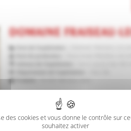
DOMAINE FRAISEAU-L
Nom de l'exploitation :
DOMAINE FRAISEAU-LECLE
Nom du producteur :
Pierre-Emile FRAISEAU-LECL
Adresse de l'exploitation :
3 et 5, rue du Chat 18
Département de l'exploitation :
Cher (18)
Produits :
Vin AOC Menetou-Salon
lise des cookies et vous donne le contrôle sur c
souhaitez activer