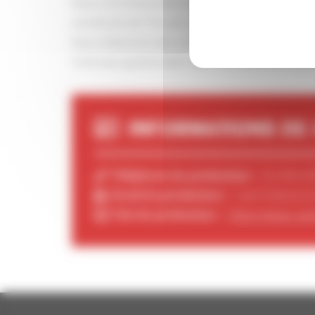
Nous sommes producteurs de vins AOC Menetou-S
constituée de 9 ha de vignes en lutte résonnée.
Nous élaborons des vins blanc 100% sauvignon, 
C’est avec grand plaisir que nous pourrons vous 
INFORMATIONS DE
Téléphone du producteur :
02.48.64.
Email du producteur :
cave.fraiseau.l
Site du producteur :
https://www.cave