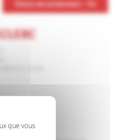
Retour aux producteurs - Vin
ECLERC
RC
ERC
510 MENETOU SALON
eux que vous