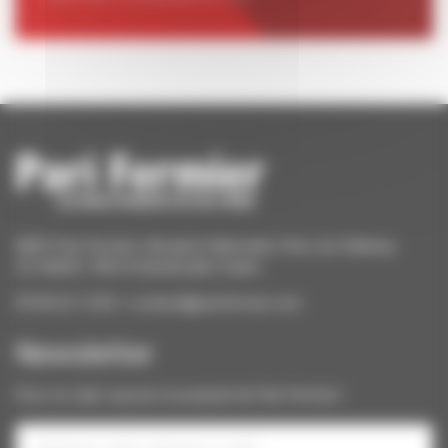
ANCF Pari Fermier | Bergerie Nationale | Parc du Château
CS 40609 | 78514 Rambouillet Cedex
09 84 22 12 82 / contact@parifermier.com
Newsletter
Pour ne rater aucune nouveauté de Pari Fermier !