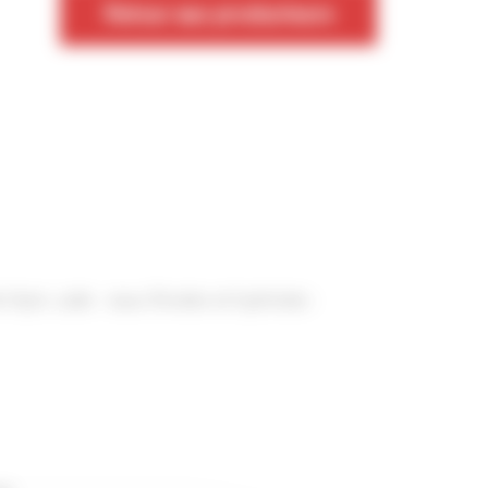
Retour aux producteurs
 thym, cade - eaux florales et hydrolats -