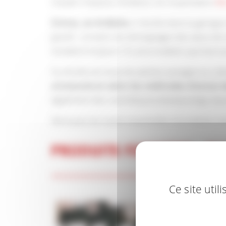
Claude Chautard, fondateur de l’exploitation
Bl
À Gras, en Ardèche
, il récolte dans la garrigu
grandi : à travers les témoignages des aïeux de s
existaient toujours ! Et, plus exaltant, que leurs
Sa récolte est issue de plantes sauvages ou cul
artisanale et selon les méthodes d’antan d
également des cosmétiques (shampooings, baume
Retrouvez les huiles essentielles et produits 
PRODUITS FERMIERS - B
Ce site uti