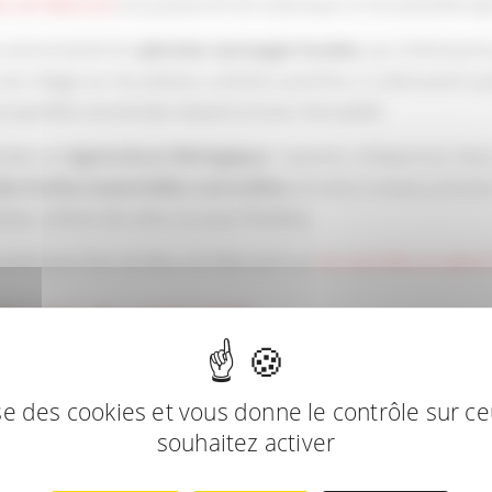
eu de Blancard
est passionné de botanique et de phytothérap
e environnante les
plantes sauvages locales
, qui intéressent
on village sur les plantes cultivées autrefois, il a découvert q
 propriétés ancestrales étaient encore d’actualité.
tivées en
Agriculture Biologique
: lavande, millepertuis, thy
es huiles essentielles naturelles
extraites à basse pression
s, crèmes de soins ou eaux florales).
cosmétiques bios de Bleu de Blancard sur
les marchés et salons
LEU DE BLANCARD
lise des cookies et vous donne le contrôle sur c
souhaitez activer