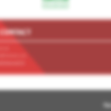
 CONTACT
09 60
d@hotmail.com
deblancard.fr/
Navigation
Ne