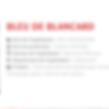
BLEU DE BLANCARD
Nom de l'exploitation :
BLEU DE BLANCARD
Nom du producteur :
Claude CHAUTARD
Adresse de l'exploitation :
Blancard 07700 Gras
Département de l'exploitation :
Ardèche (07)
Produits :
Huiles essentielles de lavande aspic, trio de
shampoings, savons, crème de soin, baume...