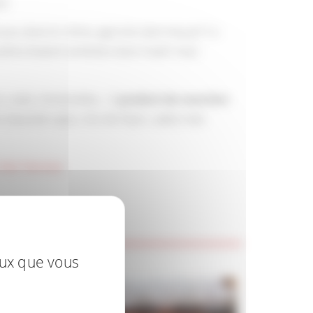
ie.
 peu dans le milieu agricole dans lequel il a
u’elles étaient tombées dans l’oubli mais
m, cade, immortelles… Il
produit de manière
 (lavande aspic, trio de thym, cade) mais
 Pari Fermier
.
eux que vous