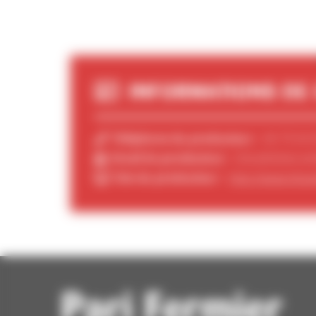
INFORMATIONS DE
Téléphone du producteur :
04 75 04 
Email du producteur :
bleudeblancar
Site du producteur :
http://www.bleu